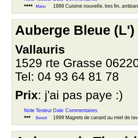
****
1999
Cuisine nouvelle, tres fin, ambi
Manu
Auberge Bleue (L')
Vallauris
1529 rte Grasse 0622
Tel: 04 93 64 81 78
Prix
: j'ai pas paye :)
Note
Testeur
Date
Commentaires
***
1999
Magrets de canard au miel de la
Benoit