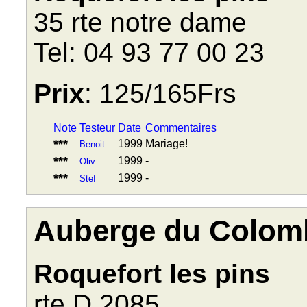
35 rte notre dame
Tel: 04 93 77 00 23
Prix
: 125/165Frs
Note
Testeur
Date
Commentaires
***
1999
Mariage!
Benoit
***
1999
-
Oliv
***
1999
-
Stef
Auberge du Colom
Roquefort les pins
rte D 2085