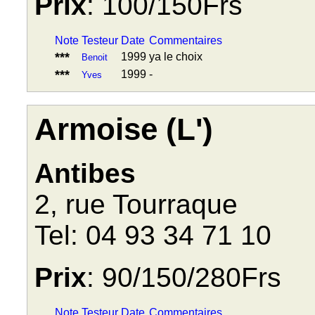
Prix
: 100/150Frs
Note
Testeur
Date
Commentaires
***
1999
ya le choix
Benoit
***
1999
-
Yves
Armoise (L')
Antibes
2, rue Tourraque
Tel: 04 93 34 71 10
Prix
: 90/150/280Frs
Note
Testeur
Date
Commentaires