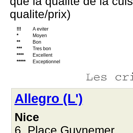
que la qualite de la cui
qualite/prix)
!!!
A eviter
*
Moyen
**
Bon
***
Tres bon
****
Excellent
*****
Exceptionnel
Allegro (L')
Nice
6, Place Guynemer