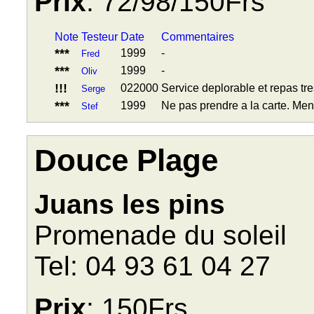
Prix
: 72/98/150Frs
Note
Testeur
Date
Commentaires
***
1999
-
Fred
***
1999
-
Oliv
!!!
022000
Service deplorable et repas t
Serge
***
1999
Ne pas prendre a la carte. Men
Stef
Douce Plage
Juans les pins
Promenade du soleil
Tel: 04 93 61 04 27
Prix
: 150Frs