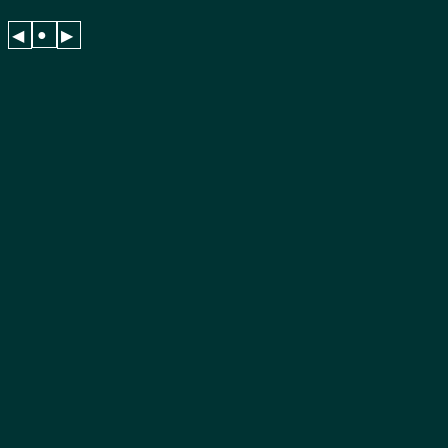
●
◀
▶