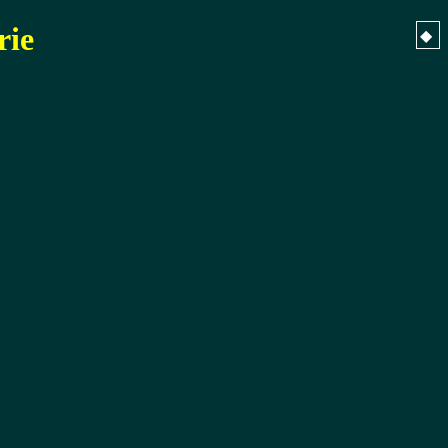
rie
◆