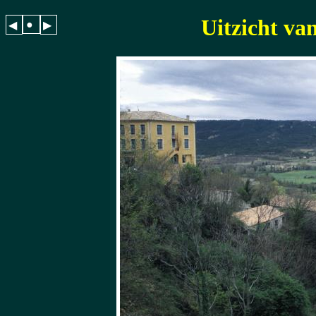
Uitzicht va
●
◀
▶